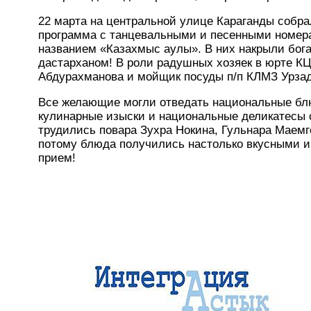
22 марта на центральной улице Караганды собра
программа с танцевальными и песенными номера
названием «Казахмыс аулы». В них накрыли бог
дастарханом! В роли радушных хозяек в юрте К
Абдурахманова и мойщик посуды п/п КЛМЗ Урзад
Все желающие могли отведать национальные блюд
кулинарные изыски и национальные деликатесы 
трудились повара Зухра Нокина, Гульнара Маем
потому блюда получились настолько вкусными и
прием!