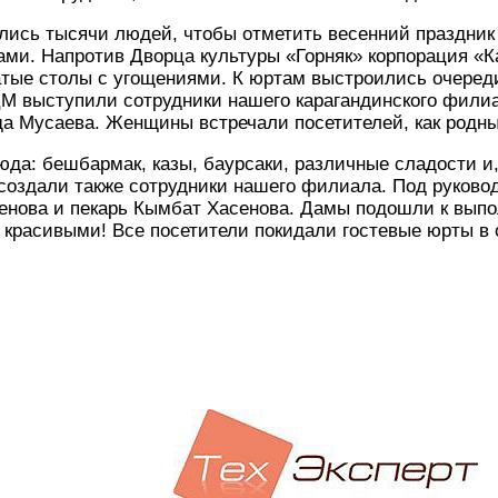
лись тысячи людей, чтобы отметить весенний праздник
ми. Напротив Дворца культуры «Горняк» корпорация «
атые столы с угощениями. К юртам выстроились очереди
ЦМ выступили cотрудники нашего карагандинского филиа
а Мусаева. Женщины встречали посетителей, как родны
а: бешбармак, казы, баурсаки, различные сладости и,
создали также сотрудники нашего филиала. Под руково
генова и пекарь Кымбат Хасенова. Дамы подошли к вып
 красивыми! Все посетители покидали гостевые юрты в 